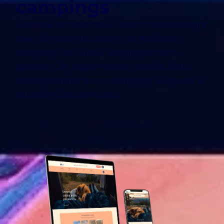
campings
Criamos um aplicativo web moderno para
que clientes encontrem os melhores
campings do Brasil. Integração com
gateway de pagamentos, áreado dono
para gerenciar seus campings, aluguéis e
experiências ofertadas.