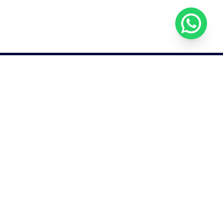
Solicitar orçamento
Software House, Consultoria
de TI e Recrutamento técnico
Social
Serviços
Desenvolvimento
Blockchain